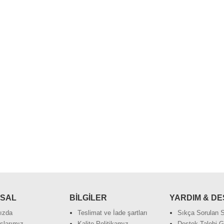
SAL
BİLGİLER
YARDIM & D
ızda
Teslimat ve İade şartları
Sıkça Sorulan S
slarımız
Kalite Politikamız
Destek Talebi 