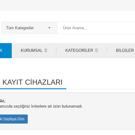
Tüm Kategoriler
A
KURUMSAL
KATEGORİLER
BİLGİLER
 KAYIT CİHAZLARI
üz,
mızda seçtiğiniz kriterlere ait ürün bulunamadı.
ki Sayfaya Dön