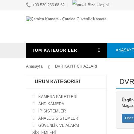
+90 530 266 68 62
Bize Ulaşın!
TÜM KATEGORİLER
ANASAYF
Anasayfa
DVR KAYIT CİHAZLARI
DVR
ÜRÜN KATEGORİSİ
KAMERA PAKETLERİ
Üzgün
AHD KAMERA
Mağaza
IP SİSTEMLER
ANALOG SİSTEMLER
Önce
GÜVENLİK VE ALARM
SİSTEMLERİ