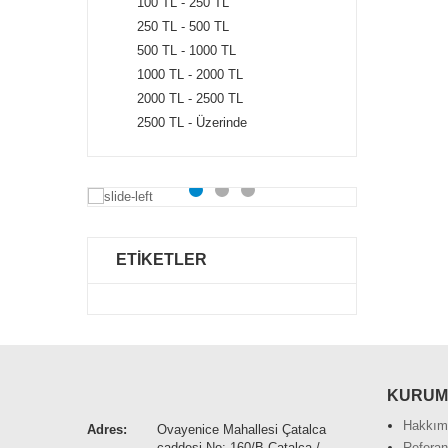
100 TL - 250 TL
250 TL - 500 TL
500 TL - 1000 TL
1000 TL - 2000 TL
2000 TL - 2500 TL
2500 TL - Üzerinde
ETİKETLER
KURUM
Hakkım
Adres:
Ovayenice Mahallesi Çatalca
caddesi No: 160/B Çatalca /
Referan